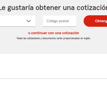
Le gustaría obtener una cotizació
cione
Código postal
Ingresa
Ingresa
Obteng
_____
un
un
re
código
código
cto
o continuar con una cotización
postal
postal
de
de
Todas las cotizaciones y documentos serán proporcionados en inglés.
egable
5
5
dígitos
dígitos