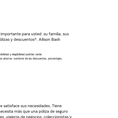
importante para usted: su familia, sus
izas y descuentos*, Allison Bash
ilidad y elegibilidad podrían variar.
Los ahorros, nombres de los descuentos, porcentajes,
ue satisface sus necesidades. Tiene
 necesita más que una póliza de seguro
, viajeros de negocios, coleccionistas y