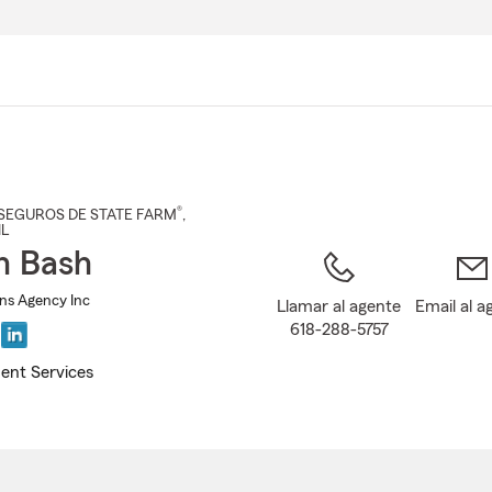
Pasar
al
contenido
principal
®
SEGUROS DE STATE FARM
,
IL
on Bash
Ins Agency Inc
Llamar al agente
Email al a
618-288-5757
ent Services