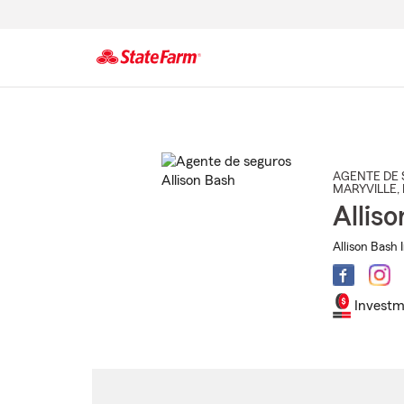
Comienzo
del
contenido
principal
AGENTE DE 
MARYVILLE
, 
Allis
Allison Bash 
Investm