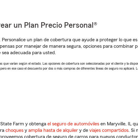
ear un Plan Precio Personal®
. Personalice un plan de cobertura que ayude a proteger lo que es 
pensas por manejar de manera segura, opciones para combinar pól
e sea adecuada para usted.
 que varían según el estado. Las opciones de cobertura son seleccionadas por el cliente y la disponib
, pero en ese caso el descuento por dos o más compras de diferentes líneas de seguro no aplicará. 
n State Farm y obtenga
el seguro de automóviles
en Maryville, IL q
tra
choques
y
amplia hasta de alquiler
y de
viajes compartidos
. Si
s proveemos cobertura de seguro de carros para nuevos conductores