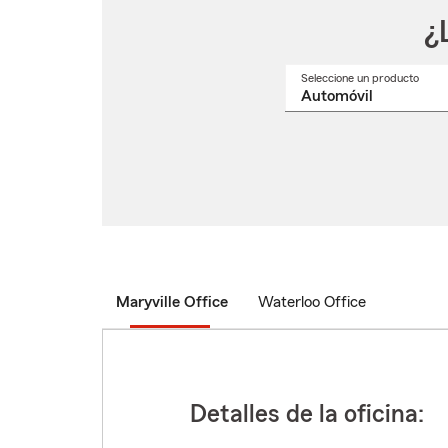
¿
Seleccione un producto
Selec
un
nomb
de
produ
del
menú
despl
Maryville Office
Waterloo Office
Detalles de la oficina: